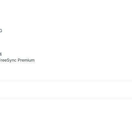
G
4
 FreeSync Premium