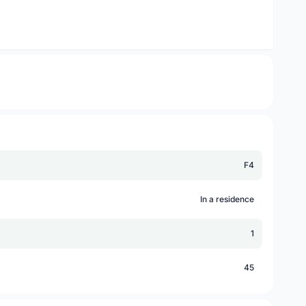
F4
In a residence
1
45